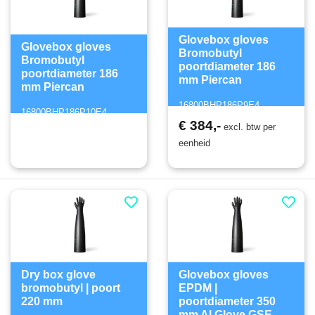
Glovebox gloves
Glovebox gloves
Bromobutyl
Bromobutyl
poortdiameter 186
poortdiameter 186
mm Piercan
mm Piercan
16800BHP186P9E4
16800BHP186P10E4
€ 384,-
excl. btw per
eenheid
Dry box glove
Glovebox gloves
bromobutyl | poort
EPDM |
220 mm
poortdiameter 350
mm Al Glove GSE