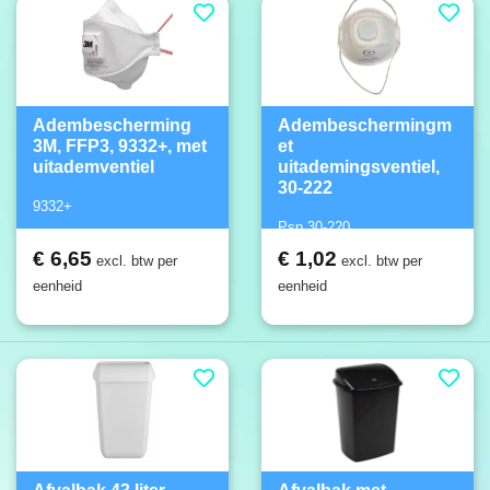
Adembescherming
Adembeschermingm
3M, FFP3, 9332+, met
et
uitademventiel
uitademingsventiel,
30-222
9332+
Psp 30-220
€ 6,65
€ 1,02
excl. btw per
excl. btw per
eenheid
eenheid