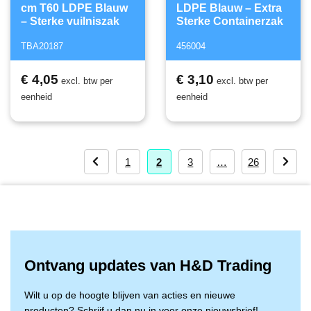
cm T60 LDPE Blauw
LDPE Blauw – Extra
– Sterke vuilniszak
Sterke Containerzak
TBA20187
456004
€ 4,05
€ 3,10
excl. btw per
excl. btw per
eenheid
eenheid
1
2
3
…
26
Ontvang updates van H&D Trading
Wilt u op de hoogte blijven van acties en nieuwe
producten? Schrijf u dan nu in voor onze nieuwsbrief!