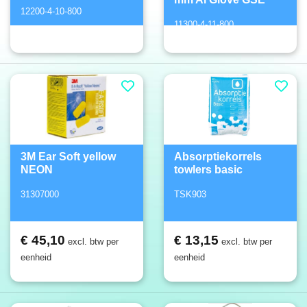
12200-4-10-800
11300-4-11-800
3M Ear Soft yellow
Absorptiekorrels
NEON
towlers basic
31307000
TSK903
€ 45,10
€ 13,15
excl. btw per
excl. btw per
eenheid
eenheid