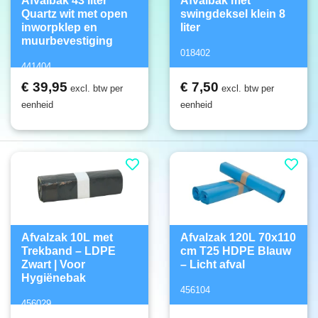
Afvalbak 43 liter
Afvalbak met
Quartz wit met open
swingdeksel klein 8
inworpklep en
liter
muurbevestiging
018402
441404
€ 39,95
€ 7,50
excl. btw per
excl. btw per
eenheid
eenheid
Afvalzak 10L met
Afvalzak 120L 70x110
Trekband – LDPE
cm T25 HDPE Blauw
Zwart | Voor
– Licht afval
Hygiënebak
456104
456029