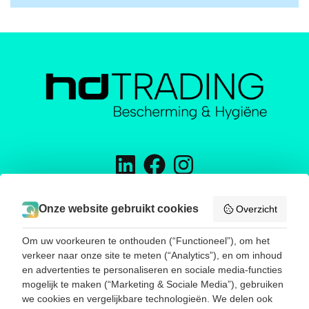
H&D TRADING
Onze website gebruikt cookies
Overzicht
Energieweg 16
5145 NW Waalwijk
Om uw voorkeuren te onthouden (“Functioneel”), om het
Telefoon:
0031416785188
verkeer naar onze site te meten (“Analytics”), en om inhoud
E-mail:
info@hend-trading.com
en advertenties te personaliseren en sociale media-functies
KVK: 60393173
mogelijk te maken (“Marketing & Sociale Media”), gebruiken
BTW: NL001786385B67
we cookies en vergelijkbare technologieën. We delen ook