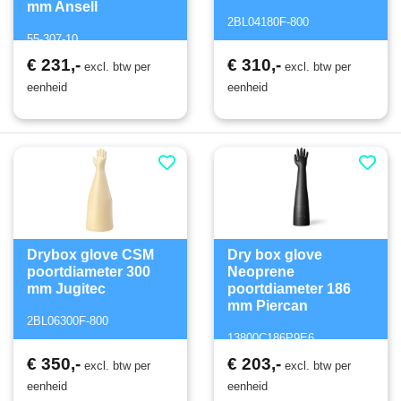
mm Ansell
2BL04180F-800
55-307-10
€ 231,-
€ 310,-
excl. btw per
excl. btw per
eenheid
eenheid
Drybox glove CSM
Dry box glove
poortdiameter 300
Neoprene
mm Jugitec
poortdiameter 186
mm Piercan
2BL06300F-800
13800C186P9E6
€ 350,-
€ 203,-
excl. btw per
excl. btw per
eenheid
eenheid