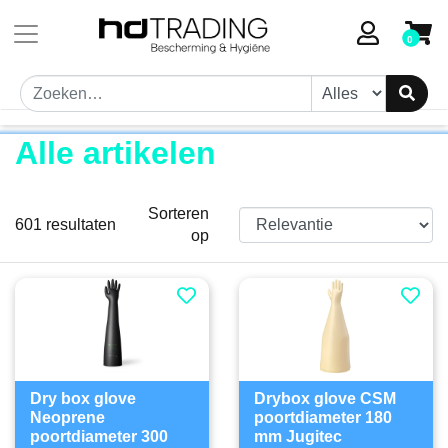
Toestemmingsvenster geopend
0
Alle artikelen
Sorteren
601
resultaten
op
Dry box glove
Drybox glove CSM
Neoprene
poortdiameter 180
poortdiameter 300
mm Jugitec