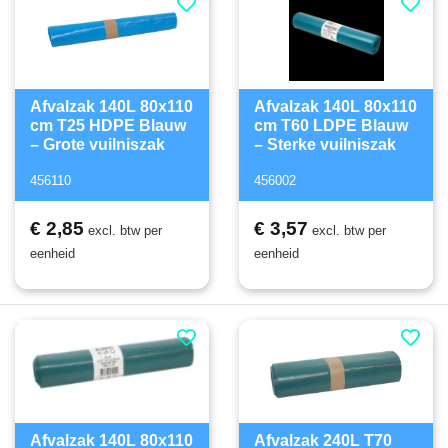
Afvalzak 140L 80x110
Afvalzak 140L 80x110
cm T25 HDPE Blauw
cm T60 LDPE Blauw
– Grote vuilniszak
– Sterke vuilniszak
456110
456002
€ 2,85
€ 3,57
excl. btw per
excl. btw per
eenheid
eenheid
Afvalzak 140L 80x110
Afvalzak 240L T70