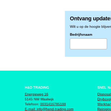
Ontvang update
Wilt u op de hoogte blijve
Bedrijfsnaam
H&D TRADING
SNEL N
Energieweg 16
Disposa
5145 NW Waalwijk
Dryboxg
Telefoon:
0031416785188
Werkha
E-mail:
info@hend-trading.com
Reinigi