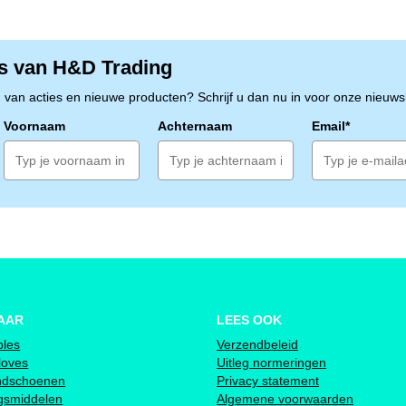
s van H&D Trading
n van acties en nieuwe producten? Schrijf u dan nu in voor onze nieuwsb
Voornaam
Achternaam
Email*
AAR
LEES OOK
bles
Verzendbeleid
loves
Uitleg normeringen
ndschoenen
Privacy statement
ngsmiddelen
Algemene voorwaarden