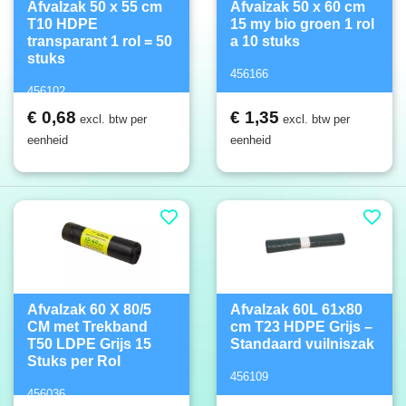
Afvalzak 50 x 55 cm
Afvalzak 50 x 60 cm
T10 HDPE
15 my bio groen 1 rol
transparant 1 rol = 50
a 10 stuks
stuks
456166
456102
€ 0,68
€ 1,35
excl. btw per
excl. btw per
eenheid
eenheid
Afvalzak 60 X 80/5
Afvalzak 60L 61x80
CM met Trekband
cm T23 HDPE Grijs –
T50 LDPE Grijs 15
Standaard vuilniszak
Stuks per Rol
456109
456036