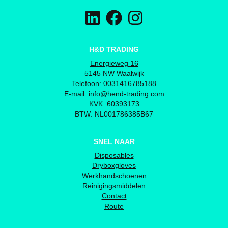
H&D TRADING
Energieweg 16
5145 NW Waalwijk
Telefoon:
0031416785188
E-mail:
info@hend-trading.com
KVK: 60393173
BTW: NL001786385B67
SNEL NAAR
Disposables
Dryboxgloves
Werkhandschoenen
Reinigingsmiddelen
Contact
Route