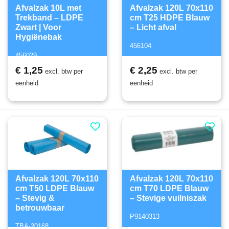
Afvalzak 10L met
Afvalzak 120L 70x110
Trekband – LDPE
cm T25 HDPE Blauw
Zwart | Voor
– Licht afval
Hygiënebak
456104
456029
€ 1,25
€ 2,25
excl. btw per
excl. btw per
eenheid
eenheid
Afvalzak 120L 70x110
Afvalzak 120L 70x110
cm T50 LDPE Blauw
cm T70 LDPE Blauw
– Stevig &
– Stevige vuilniszak
betrouwbaar
P9140313
TBA-20168