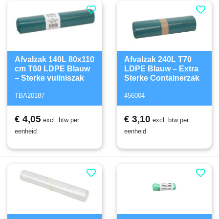
Afvalzak 140L 80x110
Afvalzak 240L T70
cm T60 LDPE Blauw
LDPE Blauw – Extra
– Sterke vuilniszak
Sterke Containerzak
TBA20187
456004
€ 4,05
€ 3,10
excl. btw per
excl. btw per
eenheid
eenheid