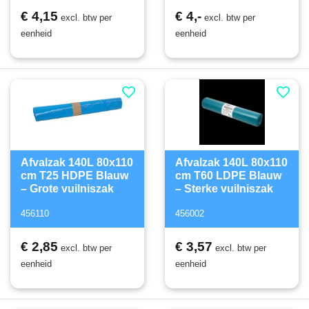
€ 4,15
€ 4,-
excl. btw per
excl. btw per
eenheid
eenheid
Afvalzak 140L 80x110
Afvalzak 140L 80x110
cm T25 HDPE Blauw
cm T60 LDPE Blauw
– Grote vuilniszak
– Sterke vuilniszak
456110
456002
€ 2,85
€ 3,57
excl. btw per
excl. btw per
eenheid
eenheid