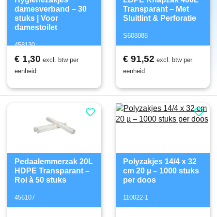
damesverband – 30
Transparant – Met
stuks | Voor
Sluitlint & Perforatie
damestoilet
S608088
458130
€ 1,30
€ 91,52
excl. btw per
excl. btw per
eenheid
eenheid
Pedaalemmerzak 20L
Polyzakjes 14/4 x 32
HDPE Transparant –
cm 20 µ – 1000 stuks
Rol à 50 stuks
per doos
456107
110022-1