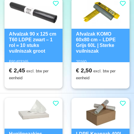
Afvalzak 90 x 125 cm
Afvalzak KOMO
T60 LDPE zwart – 1
60x80 cm – LDPE
rol = 10 stuks
Grijs 60L | Sterke
vuilniszak groot
vuilniszak
P91403165
20160
€ 2,45
€ 2,50
excl. btw per
excl. btw per
eenheid
eenheid
Hygiënezakjes
LDPE Knapzak 400L