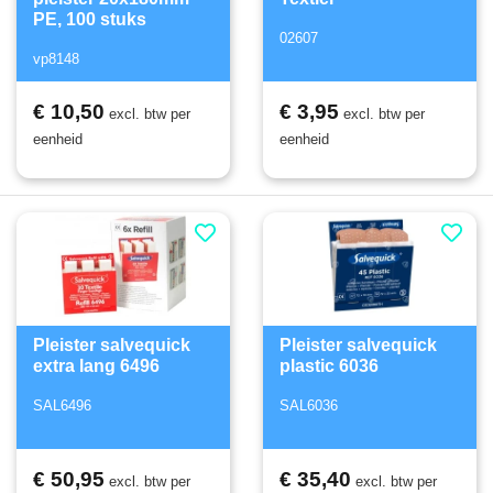
PE, 100 stuks
02607
vp8148
€ 10,50
€ 3,95
excl. btw per
excl. btw per
eenheid
eenheid
Pleister salvequick
Pleister salvequick
extra lang 6496
plastic 6036
SAL6496
SAL6036
€ 50,95
€ 35,40
excl. btw per
excl. btw per