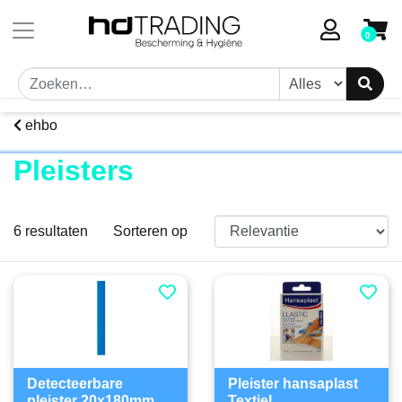
Toestemmingsvenster geopend
0
ehbo
Pleisters
6
resultaten
Sorteren op
Detecteerbare
Pleister hansaplast
pleister 20x180mm
Textiel