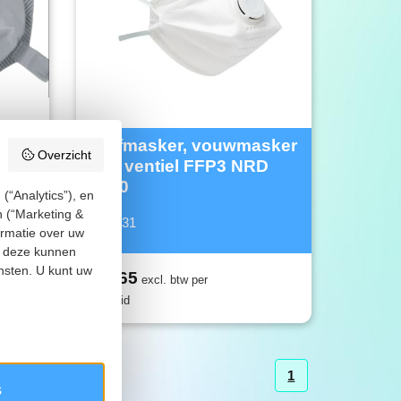
Stofmasker, vouwmasker
Overzicht
, 30-
met ventiel FFP3 NRD
4310
(“Analytics”), en
n (“Marketing &
405.431
ormatie over uw
ie deze kunnen
nsten. U kunt uw
€ 2,65
excl. btw per
eenheid
1
s