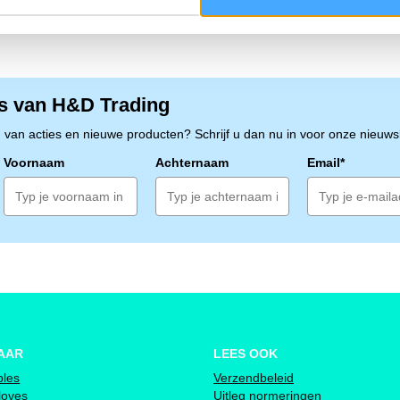
s van H&D Trading
n van acties en nieuwe producten? Schrijf u dan nu in voor onze nieuwsb
Voornaam
Achternaam
Email*
AAR
LEES OOK
bles
Verzendbeleid
loves
Uitleg normeringen