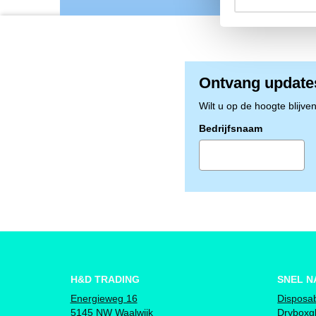
Ontvang update
Wilt u op de hoogte blijve
Bedrijfsnaam
H&D TRADING
SNEL N
Energieweg 16
Disposa
5145 NW Waalwijk
Dryboxg