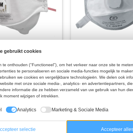
mbescherming 3M,
Stofmasker, psp, met
e gebruikt cookies
, 9332+, met
uitblaasventiel, FFP3
demventiel
330
te onthouden (“Functioneel”), om het verkeer naar onze site te meten 
rtenties te personaliseren en sociale media-functies mogelijk te make
+
30-330
gebruiken we cookies en vergelijkbare technologieën. We delen ook inf
website met onze sociale media-, analytics- en advertentiepartners, d
dere informatie die ze hebben verzameld van uw gebruik van hun die
65
€ 2,95
excl. btw per
excl. btw per
k moment wijzigen of intrekken.
d
eenheid
l
Analytics
Marketing & Sociale Media
ccepteer selectie
Accepteer alle