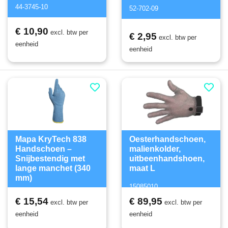
44-3745-10
52-702-09
€ 10,90
excl. btw per
€ 2,95
excl. btw per
eenheid
eenheid
Mapa KryTech 838
Oesterhandschoen,
Handschoen –
malienkolder,
Snijbestendig met
uitbeenhandshoen,
lange manchet (340
maat L
mm)
15085010
838-08
€ 15,54
€ 89,95
excl. btw per
excl. btw per
eenheid
eenheid