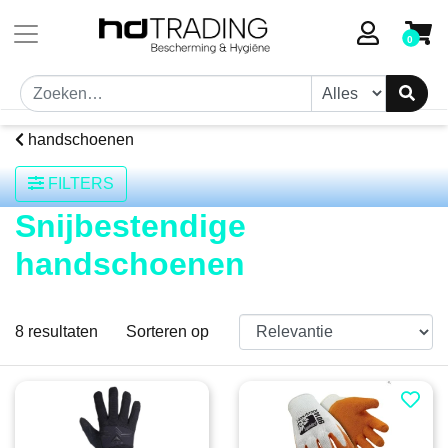
0
handschoenen
FILTERS
Snijbestendige
handschoenen
8
resultaten
Sorteren op