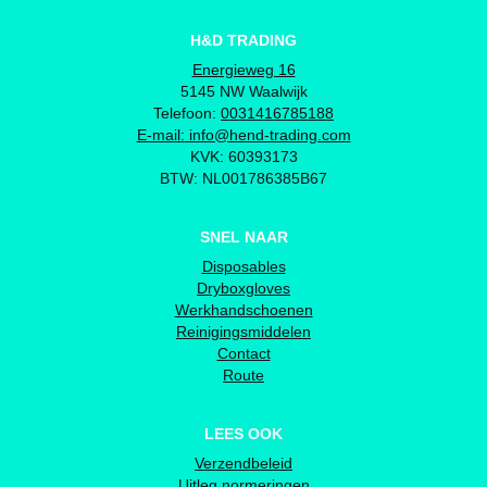
H&D TRADING
Energieweg 16
5145 NW Waalwijk
Telefoon:
0031416785188
E-mail:
info@hend-trading.com
KVK: 60393173
BTW: NL001786385B67
SNEL NAAR
Disposables
Dryboxgloves
Werkhandschoenen
Reinigingsmiddelen
Contact
Route
LEES OOK
Verzendbeleid
Uitleg normeringen