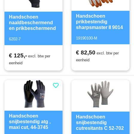
Handschoen
Handschoen
prikbestendig
naaldbeschermend
sharpsmaster II 9014
en prikbeschermend
19190100-M
6202-7
€ 82,50
excl. btw per
€ 125,-
excl. btw per
eenheid
eenheid
Handschoen
Handschoen
snijbestendig atg ,
snijbestendig
maxi cut, 44-3745
cutresitants C 52-702