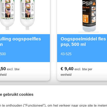
lling oogspoelfles
Oogspoelmiddel fles
in
psp, 500 ml
2500
43-525
,50
€ 9,40
excl. btw
excl. btw per
nheid
eenheid
e gebruikt cookies
te onthouden (“Functioneel”), om het verkeer naar onze site te meten 