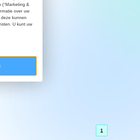
n (“Marketing &
ormatie over uw
ie deze kunnen
nsten. U kunt uw
s
1