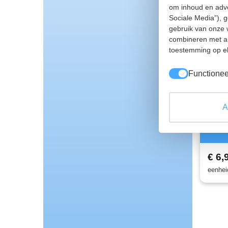
om inhoud en adve
Sociale Media”), 
gebruik van onze 
combineren met an
toestemming op el
Functionee
Wan
oog
A
5256
€ 6,
eenhei