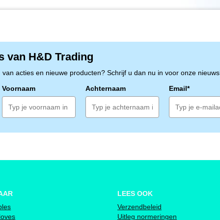
s van H&D Trading
n van acties en nieuwe producten? Schrijf u dan nu in voor onze nieuwsb
Voornaam
Achternaam
Email*
AAR
LEES OOK
bles
Verzendbeleid
loves
Uitleg normeringen