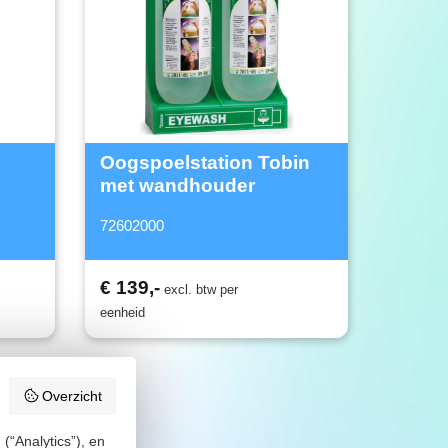
Oogspoelstation Tobin
met wandhouder
72602000
€ 139,-
excl. btw per
eenheid
Overzicht
(“Analytics”), en