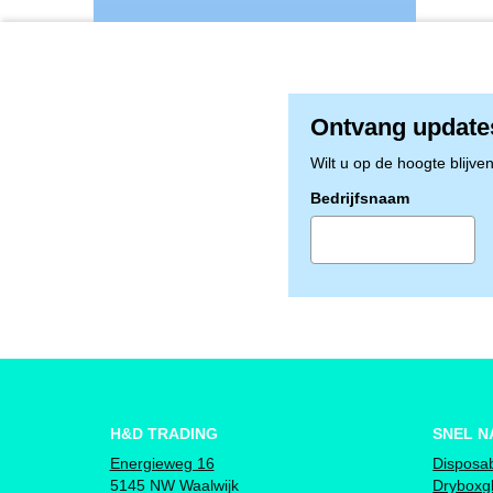
Ontvang update
Wilt u op de hoogte blijve
Bedrijfsnaam
H&D TRADING
SNEL N
Energieweg 16
Disposa
5145 NW Waalwijk
Dryboxg