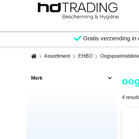
Toestemmingsvenster geopend
Gratis verzending in
Assortiment
EHBO
Oogspoelmiddel
Merk
oog
4
result