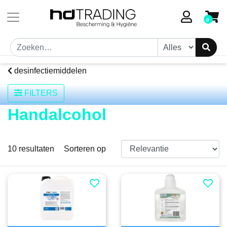
Toestemmingsvenster geopend
0
desinfectiemiddelen
FILTERS
Handalcohol
10
resultaten
Sorteren op