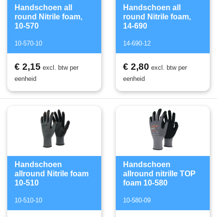
Handschoen all
Handschoen all
round Nitrile foam,
round Nitrile foam,
10-570
14-690
10-570-10
14-690-12
€ 2,15
€ 2,80
excl. btw per
excl. btw per
eenheid
eenheid
Handschoen
Handschoen
allround Nitrile foam
allround nitrille TOP
10-510
foam 10-580
10-510-10
10-580-09