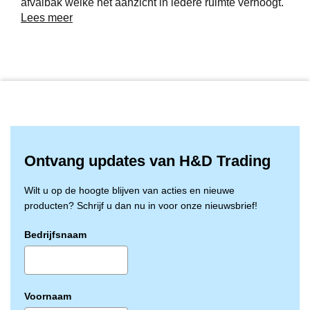
afvalbak welke het aanzicht in iedere ruimte verhoogt.
De afvalzak is volledig te verbergen.
Lees meer
Productinformatie:
Zowel staand als hangend te gebruiken
Open inworp
Volledig verborgen afvalzak
Ontvang updates van H&D Trading
Net aanzicht
Wilt u op de hoogte blijven van acties en nieuwe
Hygiënisch
producten? Schrijf u dan nu in voor onze nieuwsbrief!
Afmeting 560 x 337 x 225 mm
Bedrijfsnaam
Kunststof zwart
Voornaam