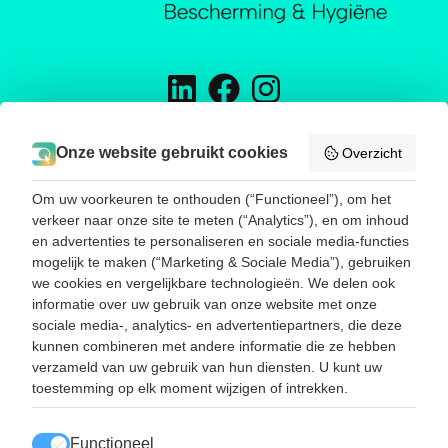
H&D TRADING
Onze website gebruikt cookies
Overzicht
Energieweg 16
5145 NW Waalwijk
Om uw voorkeuren te onthouden (“Functioneel”), om het
Telefoon:
0031416785188
verkeer naar onze site te meten (“Analytics”), en om inhoud
E-mail:
info@hend-trading.com
en advertenties te personaliseren en sociale media-functies
KVK: 60393173
mogelijk te maken (“Marketing & Sociale Media”), gebruiken
BTW: NL001786385B67
we cookies en vergelijkbare technologieën. We delen ook
informatie over uw gebruik van onze website met onze
sociale media-, analytics- en advertentiepartners, die deze
SNEL NAAR
kunnen combineren met andere informatie die ze hebben
Disposables
verzameld van uw gebruik van hun diensten. U kunt uw
Dryboxgloves
toestemming op elk moment wijzigen of intrekken.
Werkhandschoenen
Reinigingsmiddelen
Contact
Functioneel