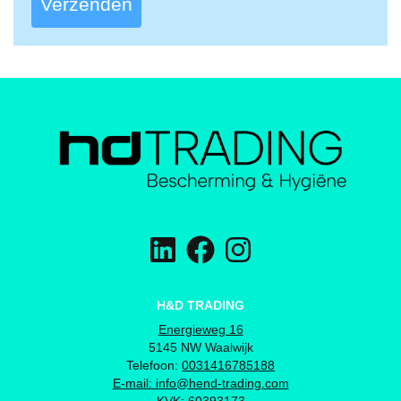
Verzenden
H&D TRADING
Energieweg 16
5145 NW Waalwijk
Telefoon:
0031416785188
E-mail:
info@hend-trading.com