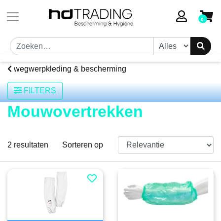
0
wegwerpkleding & bescherming
FILTERS
Mouwovertrekken
2
resultaten
Sorteren op