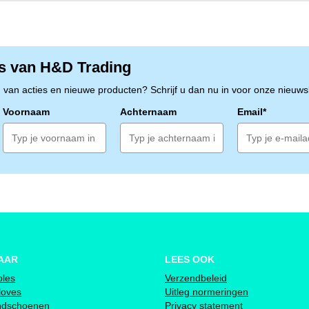
Biologisch afbreekbare afvalzakken zijn een 
particulieren die waarde hechten aan milieu
natuurlijke materialen die onder de juiste o
tijdens een composteerproces. Hierdoor vermi
s van H&D Trading
leveren op gebruiksgemak.
n van acties en nieuwe producten? Schrijf u dan nu in voor onze nieuwsb
Houdbaarheid
De biologisch afbreekbare afvalzakken hebb
Voornaam
Achternaam
Email*
bij correcte opslag.
AAR
LEES OOK
bles
Verzendbeleid
loves
Uitleg normeringen
ndschoenen
Privacy statement