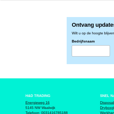
Ontvang update
Wilt u op de hoogte blijve
Bedrijfsnaam
H&D TRADING
SNEL N
Energieweg 16
Disposa
5145 NW Waalwijk
Dryboxg
Telefoon:
0031416785188
Werkha