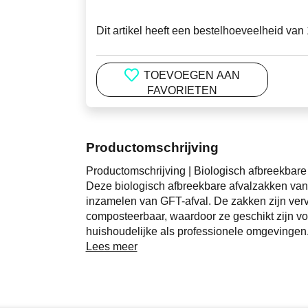
Dit artikel heeft een bestelhoeveelheid van 
TOEVOEGEN AAN
FAVORIETEN
Productomschrijving
Productomschrijving | Biologisch afbreekbare 
Deze biologisch afbreekbare afvalzakken van 
inzamelen van GFT-afval. De zakken zijn verva
composteerbaar, waardoor ze geschikt zijn vo
huishoudelijke als professionele omgevingen
De biozakken hebben een afmeting van 50 x 
Lees meer
standaardafmeting passen de afvalzakken i
30 liter. De zakken zijn stevig, praktisch in 
afvalbeheer.
Biologisch afbreekbare GFT-zakken