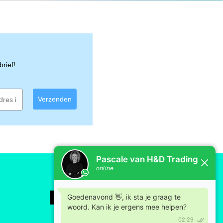
verantwoorde keuze voor organisaties en
bewust afvalbeheer. De zakken zijn gemaakt van
mstandigheden volledig worden afgebroken
nderen ze de impact op het milieu zonder in te
rief!
en een maximale houdbaarheid van twee jaar
Verzenden