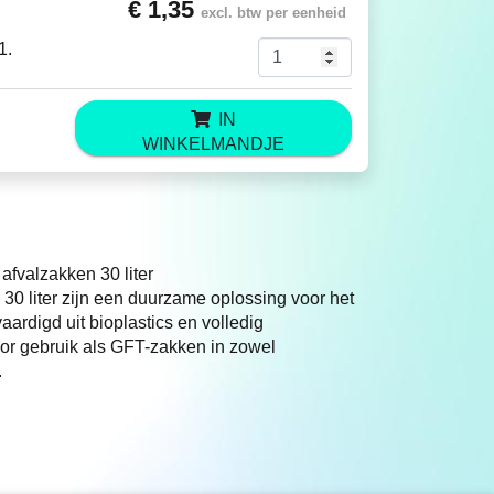
€ 1,35
excl. btw per eenheid
1.
IN
WINKELMANDJE
afvalzakken 30 liter
30 liter zijn een duurzame oplossing voor het
ardigd uit bioplastics en volledig
or gebruik als GFT-zakken in zowel
.
60 cm en een dikte van T20. Dankzij deze
n de meeste pedaalemmers met een inhoud van
gebruik en dragen bij aan verantwoord