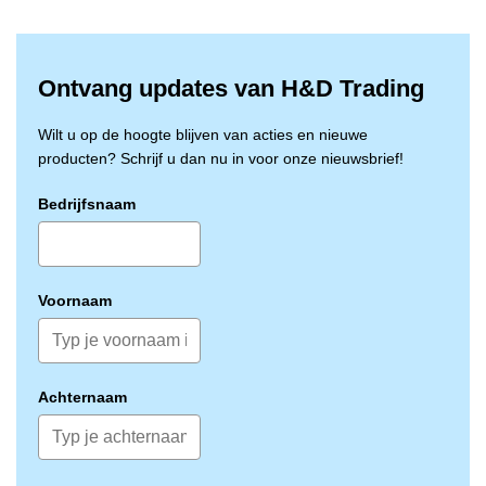
Specificaties:
Afmeting: 60 x 80 cm
Type: HDPE, T23
Kleur: Grijs
Ontvang updates van H&D Trading
Inhoud: 60 liter
Toepassing: Facilitair / Kantoor / Horeca / Catering
Wilt u op de hoogte blijven van acties en nieuwe
Verpakking: 25 rollen × 20 zakken per doos
producten? Schrijf u dan nu in voor onze nieuwsbrief!
Bedrijfsnaam
Voornaam
Achternaam