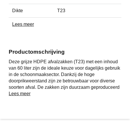
Dikte
T23
Lees meer
Productomschrijving
Deze grijze HDPE afvalzakken (T23) met een inhoud
van 60 liter zijn de ideale keuze voor dagelijks gebruik
in de schoonmaaksector. Dankzij de hoge
doorprikweerstand zijn ze betrouwbaar voor diverse
soorten afval. De zakken zijn duurzaam geproduceerd
uit een mix van gerecycled plastic, hergebruikt
Lees meer
materiaal en nieuwe grondstoffen.
Of het nu gaat om een kantoor, horecagelegenheid of
cateringomgeving, deze vuilniszakken bieden een
efficiënte en milieubewuste oplossing voor
afvalinzameling.