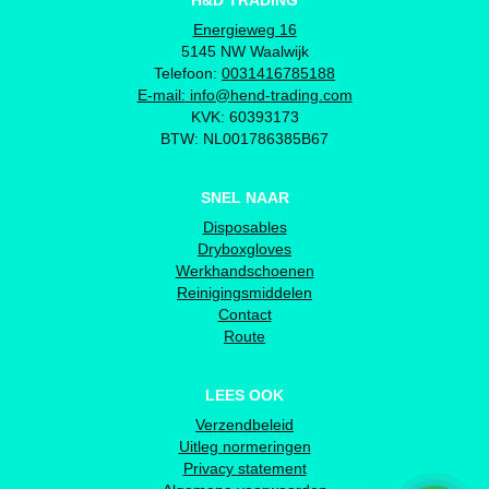
H&D TRADING
Energieweg 16
5145 NW Waalwijk
Telefoon:
0031416785188
E-mail:
info@hend-trading.com
KVK: 60393173
BTW: NL001786385B67
SNEL NAAR
Disposables
Dryboxgloves
Werkhandschoenen
Reinigingsmiddelen
Contact
Route
LEES OOK
Verzendbeleid
Uitleg normeringen
Privacy statement