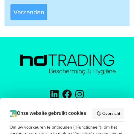
Verzenden
H&D TRADING
Onze website gebruikt cookies
Overzicht
Energieweg 16
5145 NW Waalwijk
Om uw voorkeuren te onthouden (“Functioneel”), om het
Telefoon:
0031416785188
verkeer naar onze site te meten (“Analytics”), en om inhoud