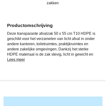
zakken
Productomschrijving
Deze transparante afvalzak 50 x 55 cm T10 HDPE is
geschikt voor het verzamelen van licht afval in onder
andere kantoren, toiletruimtes, praktijkruimtes en
andere zakelijke omgevingen. Dankzij het sterke
HDPE materiaal is de zak stevig, licht in gewicht en
ideaal voor dagelijks gebruik. De transparante
Lees meer
uitvoering maakt het eenvoudig om de inhoud snel te
controleren. Verpakt per 50 rollen van 50 stuks en
daarmee een praktische keuze voor professioneel
gebruik.