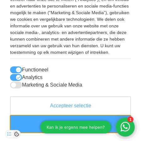
E-mail:
info@hend-trading.com
en advertenties te personaliseren en sociale media-functies
KVK: 60393173
mogelijk te maken (“Marketing & Sociale Media”), gebruiken
BTW: NL001786385B67
we cookies en vergelijkbare technologieën. We delen ook
informatie over uw gebruik van onze website met onze
sociale media-, analytics- en advertentiepartners, die deze
SNEL NAAR
kunnen combineren met andere informatie die ze hebben
Disposables
verzameld van uw gebruik van hun diensten. U kunt uw
Dryboxgloves
toestemming op elk moment wijzigen of intrekken.
Werkhandschoenen
Reinigingsmiddelen
Contact
Functioneel
Route
Analytics
Marketing & Sociale Media
LEES OOK
Verzendbeleid
Accepteer selectie
Uitleg normeringen
Privacy statement
Algemene voorwaarden
Accepteer alles