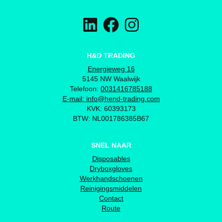
H&D TRADING
Energieweg 16
5145 NW Waalwijk
Telefoon:
0031416785188
E-mail:
info@hend-trading.com
KVK: 60393173
BTW: NL001786385B67
SNEL NAAR
Disposables
Dryboxgloves
Werkhandschoenen
Reinigingsmiddelen
Contact
Route