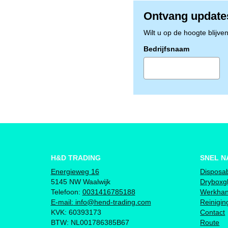
Ontvang update
Wilt u op de hoogte blijve
Bedrijfsnaam
H&D TRADING
SNEL N
Energieweg 16
Disposa
5145 NW Waalwijk
Dryboxg
Telefoon:
0031416785188
Werkha
E-mail:
info@hend-trading.com
Reinigi
KVK: 60393173
Contact
BTW: NL001786385B67
Route