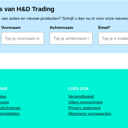
s van H&D Trading
n van acties en nieuwe producten? Schrijf u dan nu in voor onze nieuwsb
Voornaam
Achternaam
Email*
AAR
LEES OOK
bles
Verzendbeleid
loves
Uitleg normeringen
ndschoenen
Privacy statement
ngsmiddelen
Algemene voorwaarden