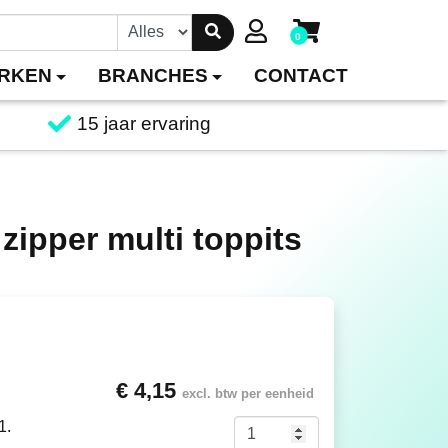
0
RKEN
BRANCHES
CONTACT
15 jaar ervaring
zipper multi toppits
€ 4,15
excl. btw per eenheid
1.