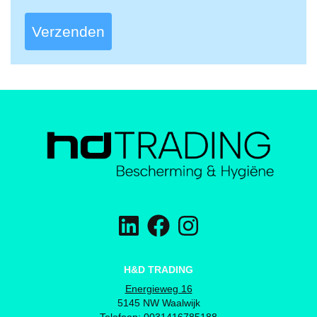
Verzenden
H&D TRADING
Energieweg 16
5145 NW Waalwijk