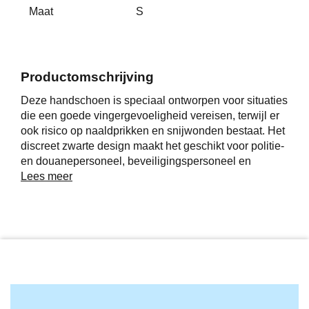
Maat
S
Productomschrijving
Deze handschoen is speciaal ontworpen voor situaties
die een goede vingergevoeligheid vereisen, terwijl er
ook risico op naaldprikken en snijwonden bestaat. Het
discreet zwarte design maakt het geschikt voor politie-
en douanepersoneel, beveiligingspersoneel en
bewakers in gevangenissen. De handschoen is
Lees meer
gemaakt van synthetisch leer met onze eigen "CPN-
technologie" voor bescherming tegen naalden en
scherpe voorwerpen.
Het beschermingsniveau F tegen snijwonden geldt
voor de handpalm, waarbij dun metaalweefsel is
aangebracht om te beschermen tegen naalden en
scherpe voorwerpen. De manchet kan eenvoudig
worden versteld met klittenband. De maten variëren