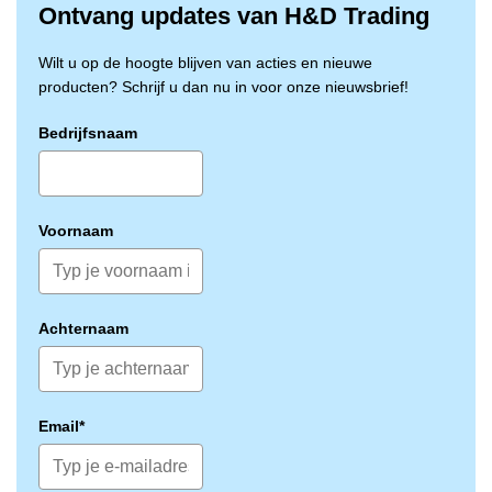
van 6 tot 11.
Ontvang updates van H&D Trading
De handschoen voldoet aan de volgende
certificeringen: EN388:2016, EN420:2003, CE-
Wilt u op de hoogte blijven van acties en nieuwe
categorie 2, ASTM F2878-10 (25G 7,0N) en heeft een
producten? Schrijf u dan nu in voor onze nieuwsbrief!
snijbestendigheid niveau F (ISO 13997).
Bedrijfsnaam
Voornaam
Achternaam
Email*