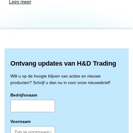
koude (tot -20°C)
Lees meer
- Niet gebruiken voor werkzaamheden met puntige
voorwerpen
- Niet gebruiken met een roterende machine waarin de
handschoen vast kan
komen te zitten
- Jersey katoen voering
- Gerimpelde afwerking
- AQL 1,5 (EN 374)
Ontvang updates van H&D Trading
Wilt u op de hoogte blijven van acties en nieuwe
producten? Schrijf u dan nu in voor onze nieuwsbrief!
Bedrijfsnaam
Voornaam