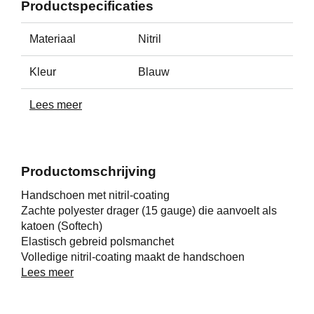
Productspecificaties
Materiaal
Nitril
Kleur
Blauw
Lees meer
Productomschrijving
Handschoen met nitril-coating
Zachte polyester drager (15 gauge) die aanvoelt als
katoen (Softech)
Elastisch gebreid polsmanchet
Volledige nitril-coating maakt de handschoen
vloeistofdicht
Lees meer
De nitril-coating op de palm geeft een uitstekende grip
in natte, olie en vettige omstandigheden