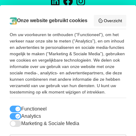
H&D TRADING
Onze website gebruikt cookies
Overzicht
Energieweg 16
5145 NW Waalwijk
Om uw voorkeuren te onthouden (“Functioneel”), om het
Telefoon:
0031416785188
verkeer naar onze site te meten (“Analytics”), en om inhoud
E-mail:
info@hend-trading.com
en advertenties te personaliseren en sociale media-functies
KVK: 60393173
mogelijk te maken (“Marketing & Sociale Media”), gebruiken
BTW: NL001786385B67
we cookies en vergelijkbare technologieën. We delen ook
informatie over uw gebruik van onze website met onze
sociale media-, analytics- en advertentiepartners, die deze
SNEL NAAR
kunnen combineren met andere informatie die ze hebben
Disposables
verzameld van uw gebruik van hun diensten. U kunt uw
Dryboxgloves
toestemming op elk moment wijzigen of intrekken.
Werkhandschoenen
Reinigingsmiddelen
Contact
Functioneel
Route
Analytics
Marketing & Sociale Media
LEES OOK