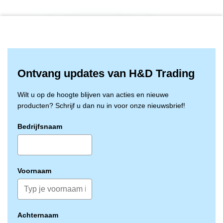
Volledige 360° bescherming tegen olie en vettige
omstandigheden
Goede vingergevoeligheid
De dunne handschoen sluit perfect aan op de
contouren van de hand.
Hierdoor wordt de vermoeidheid van de gebruiker
beperkt
Ontvang updates van H&D Trading
Sanitized behandeld om bacteriën te remmen, geuren
te minimaliseren en de frisheid te bevorderen
Wilt u op de hoogte blijven van acties en nieuwe
producten? Schrijf u dan nu in voor onze nieuwsbrief!
Bedrijfsnaam
Voornaam
Achternaam