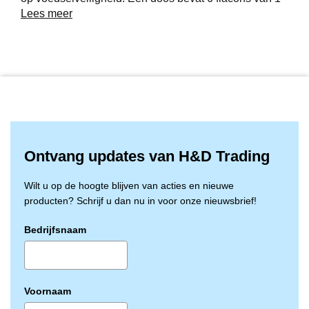
liter. Gebruik biociden veilig. Lees vóór gebruik eerst
Lees meer
het etiket en de productinformatie.
Deb Oxybac foam wash 6x1liter;
Antibaceriële schuimzeep voor de handen zonder
geurstoffen en conserveermiddelen
Met Accelerated Hydrogen Peroxide® voor een
effectieve, hygiënische werking
Doos à 6 x 1 liter;
Ontvang updates van H&D Trading
Wilt u op de hoogte blijven van acties en nieuwe
producten? Schrijf u dan nu in voor onze nieuwsbrief!
Bedrijfsnaam
Voornaam