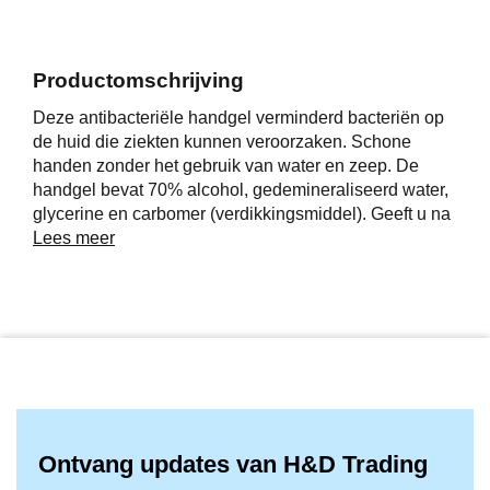
Productomschrijving
Deze antibacteriële handgel verminderd bacteriën op
de huid die ziekten kunnen veroorzaken. Schone
handen zonder het gebruik van water en zeep. De
handgel bevat 70% alcohol, gedemineraliseerd water,
glycerine en carbomer (verdikkingsmiddel). Geeft u na
ieder gebruik een fris, schoon en zeker gevoel. Alleen
Lees meer
voor uitwendig gebruik. Verpakt in 300 ml flesje v.v.
hersluitbaar drukpompje, aanbevolen voor herhaald
gebruik
Ontvang updates van H&D Trading