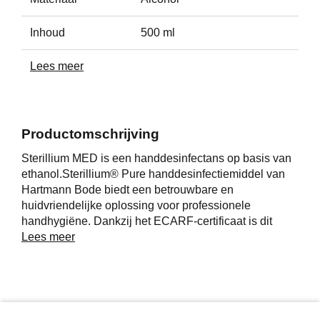
Inhoud
500 ml
Lees meer
Productomschrijving
Sterillium MED is een handdesinfectans op basis van
ethanol.Sterillium® Pure handdesinfectiemiddel van
Hartmann Bode biedt een betrouwbare en
huidvriendelijke oplossing voor professionele
handhygiëne. Dankzij het ECARF-certificaat is dit
middel bijzonder geschikt voor mensen met een
Lees meer
gevoelige huid/
Sterillium® Pure verhoogt het vochtgehalte van de
huid bij regelmatig gebruik en heeft geen invloed op
de eetbaarheid van voedsel, waardoor het ideaal is
voor gebruik in de voedingsindustrie, zorgsector en