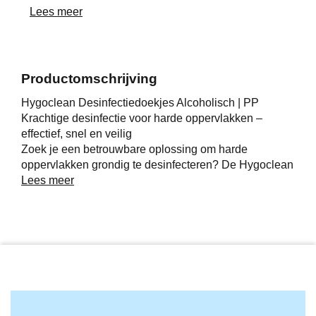
Lees meer
Productomschrijving
Hygoclean Desinfectiedoekjes Alcoholisch | PP
Krachtige desinfectie voor harde oppervlakken –
effectief, snel en veilig
Zoek je een betrouwbare oplossing om harde
oppervlakken grondig te desinfecteren? De Hygoclean
alcoholische desinfectiedoekjes zijn speciaal
Lees meer
ontwikkeld om 99,9% van gram-positieve en gram-
negatieve bacteriën, de meeste virussen, schimmels
en andere micro-organismen te vernietigen. Dankzij de
voorgeïmpregneerde doekjes kun je direct aan de
slag, zonder gedoe met extra vloeistoffen of sprays.
Deze doekjes zijn ideaal voor professioneel gebruik in
onder andere:
Voedselbereidingsruimtes zoals horeca, catering,