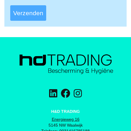
Verzenden
H&D TRADING
Energieweg 16
5145 NW Waalwijk