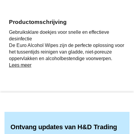
Productomschrijving
Gebruiksklare doekjes voor snelle en effectieve
desinfectie
De Euro Alcohol Wipes zijn de perfecte oplossing voor
het tussentijds reinigen van gladde, niet-poreuze
oppervlakken en alcoholbestendige voorwerpen.
Dankzij de voorgeïmpregneerde doekjes met 70%
Lees meer
isopropanol reinig je eenvoudig en effectief, zonder
extra schoonmaakmiddelen of water.
De doekjes zijn verpakt in een handige hersluitbare
koker met klepdop, waardoor ze hygiënisch bewaard
blijven en niet uitdrogen. Ideaal voor gebruik in
zorginstellingen, horecagelegenheden, kantoren en
andere omgevingen waar een hoog hygiëneniveau
vereist is
Ontvang updates van H&D Trading