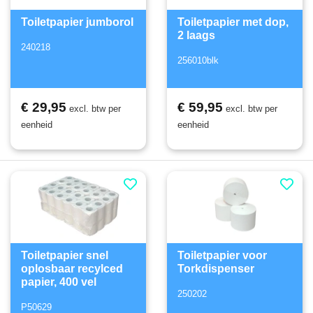
Toiletpapier jumborol
Toiletpapier met dop,
2 laags
240218
256010blk
€ 29,95
€ 59,95
excl. btw per
excl. btw per
eenheid
eenheid
Toiletpapier snel
Toiletpapier voor
oplosbaar recylced
Torkdispenser
papier, 400 vel
250202
P50629