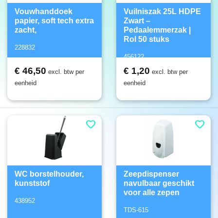
Vouwhanddoek
Vuilniszak 25L HDPE
papier, soft tech extra
Zwart –
zacht,
Pedaalemmerzak |
Rol 50 stuks
228832
456122
€ 46,50
€ 1,20
excl. btw per
excl. btw per
eenheid
eenheid
WC borstelhouder,
Zeepdispenser
kunststof
navulbaar geschikt
voor alle zepen
438952
TDS-615