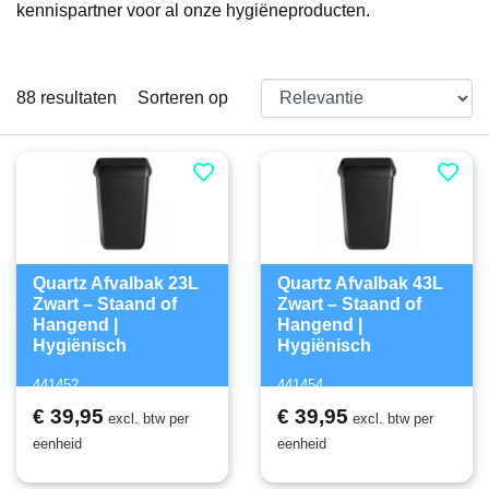
kennispartner voor al onze hygiëneproducten.
88
resultaten
Sorteren op
Quartz Afvalbak 23L
Quartz Afvalbak 43L
Zwart – Staand of
Zwart – Staand of
Hangend |
Hangend |
Hygiënisch
Hygiënisch
441452
441454
€ 39,95
€ 39,95
excl. btw per
excl. btw per
eenheid
eenheid