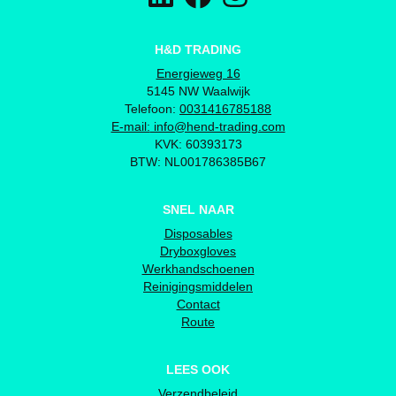
H&D TRADING
Energieweg 16
5145 NW Waalwijk
Telefoon:
0031416785188
E-mail:
info@hend-trading.com
KVK: 60393173
BTW: NL001786385B67
SNEL NAAR
Disposables
Dryboxgloves
Werkhandschoenen
Reinigingsmiddelen
Contact
Route
LEES OOK
Verzendbeleid