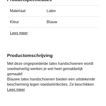
Materiaal
Latex
Kleur
Blauw
Lees meer
Productomschrijving
Met deze ongepoederde latex handschoenen wordt
voedselveilig werken je wel heel gemakkelijk
gemaakt!
Blauwe latex handschoenen bieden een uitstekende
bescherming tegen voedselinfecties. Ze beschikken
over een prima pasvorm en een goed rekvermogen en
Lees meer
passen zowel links als rechts.
De kleur blauw valt extra op bij de bereiding van
voedsel, aangezien voedingsmiddelen van nature niet