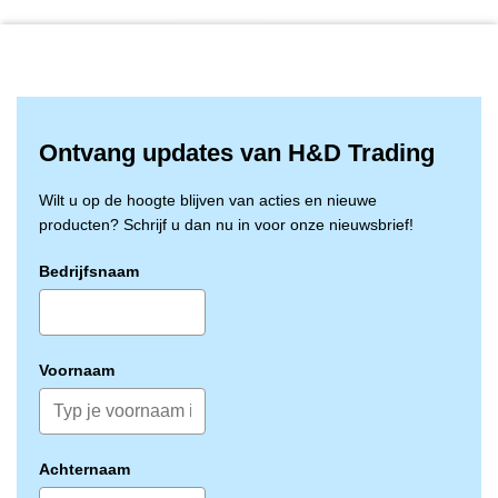
blauw zijn. Als bijvoorbeeld bij het snijden van voedsel
een stukje handschoen loskomt, is dit goed zichtbaar
en kan het direct worden verwijderd.
Let op: latex is een natuurlijk rubber dat bij sommige
mensen overgevoeligheid of een allergische reactie
kan veroorzaken. Kies in dat geval voor
Ontvang updates van H&D Trading
handschoenen van bijvoorbeeld nitril.
Wilt u op de hoogte blijven van acties en nieuwe
producten? Schrijf u dan nu in voor onze nieuwsbrief!
Bedrijfsnaam
Voornaam
Achternaam