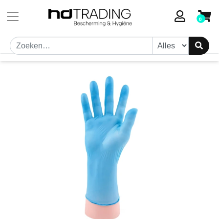
Toestemmingsvenster geopend
0