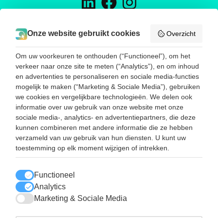
H&D TRADING
Onze website gebruikt cookies
Overzicht
Energieweg 16
5145 NW Waalwijk
Om uw voorkeuren te onthouden (“Functioneel”), om het
Telefoon:
0031416785188
verkeer naar onze site te meten (“Analytics”), en om inhoud
E-mail:
info@hend-trading.com
en advertenties te personaliseren en sociale media-functies
KVK: 60393173
mogelijk te maken (“Marketing & Sociale Media”), gebruiken
BTW: NL001786385B67
we cookies en vergelijkbare technologieën. We delen ook
informatie over uw gebruik van onze website met onze
sociale media-, analytics- en advertentiepartners, die deze
SNEL NAAR
kunnen combineren met andere informatie die ze hebben
Disposables
verzameld van uw gebruik van hun diensten. U kunt uw
Dryboxgloves
toestemming op elk moment wijzigen of intrekken.
Werkhandschoenen
Reinigingsmiddelen
Contact
Functioneel
Route
Analytics
Marketing & Sociale Media
LEES OOK