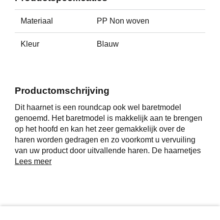
Materiaal
PP Non woven
Kleur
Blauw
Productomschrijving
Dit haarnet is een roundcap ook wel baretmodel
genoemd. Het baretmodel is makkelijk aan te brengen
op het hoofd en kan het zeer gemakkelijk over de
haren worden gedragen en zo voorkomt u vervuiling
van uw product door uitvallende haren. De haarnetjes
van H&D hebben goede ademende eigenschappen
Lees meer
zijn uiterst comfortabel, ook bij langdurig gebruik. Dit
model wordt ook wel pannekoekmodel of roundmodel
genoemd. Deze haarnetjes zijn geschikt voor een
totale haardekking.