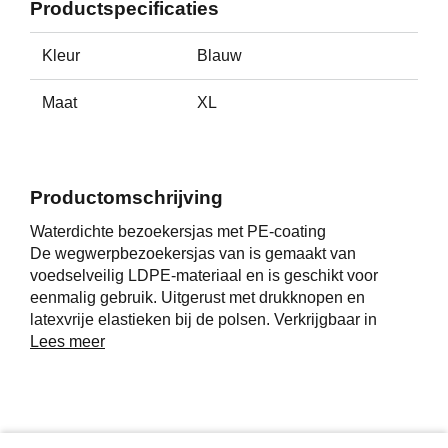
Productspecificaties
Kleur
Blauw
Maat
XL
Productomschrijving
Waterdichte bezoekersjas met PE-coating
De wegwerpbezoekersjas van is gemaakt van
voedselveilig LDPE-materiaal en is geschikt voor
eenmalig gebruik. Uitgerust met drukknopen en
latexvrije elastieken bij de polsen. Verkrijgbaar in
kleur, blauw. Beschermt werkkleding tegen spatten en
Lees meer
vloeistoffen tijdens productieprocessen.