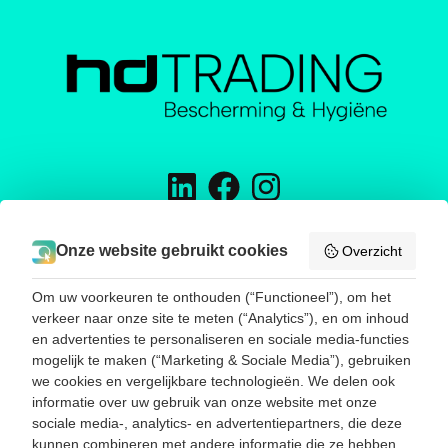
H&D TRADING
Onze website gebruikt cookies
Overzicht
Energieweg 16
5145 NW Waalwijk
Om uw voorkeuren te onthouden (“Functioneel”), om het
Telefoon:
0031416785188
verkeer naar onze site te meten (“Analytics”), en om inhoud
E-mail:
info@hend-trading.com
en advertenties te personaliseren en sociale media-functies
KVK: 60393173
mogelijk te maken (“Marketing & Sociale Media”), gebruiken
BTW: NL001786385B67
we cookies en vergelijkbare technologieën. We delen ook
informatie over uw gebruik van onze website met onze
sociale media-, analytics- en advertentiepartners, die deze
SNEL NAAR
kunnen combineren met andere informatie die ze hebben