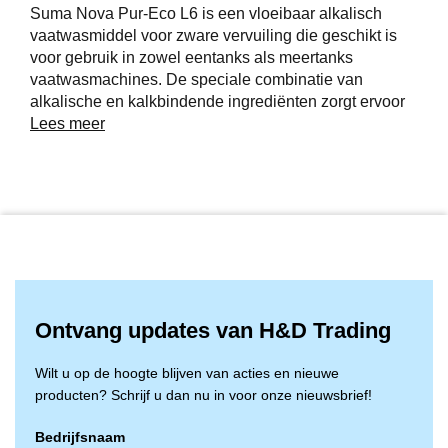
Suma Nova Pur-Eco L6 is een vloeibaar alkalisch
vaatwasmiddel voor zware vervuiling die geschikt is
voor gebruik in zowel eentanks als meertanks
vaatwasmachines. De speciale combinatie van
alkalische en kalkbindende ingrediënten zorgt ervoor
dat vuil op een effectieve wijze verwijderd wordt zelfs
Lees meer
bij zeer hoge waterhardheden. Door de sterk
kalkbindende eigenschappen wordt kalkaanslag in de
machine voorkomen.
Ontvang updates van H&D Trading
Wilt u op de hoogte blijven van acties en nieuwe
producten? Schrijf u dan nu in voor onze nieuwsbrief!
Bedrijfsnaam