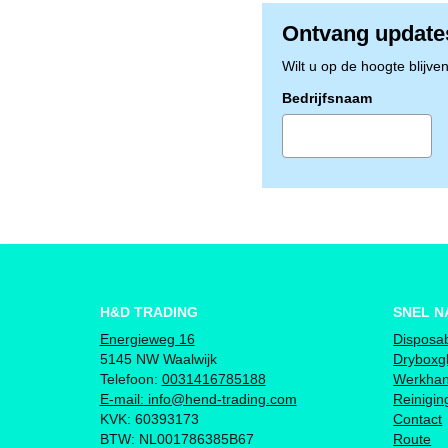
Ontvang update
Wilt u op de hoogte blijve
Bedrijfsnaam
H&D TRADING
SNEL N
Energieweg 16
Disposa
5145 NW Waalwijk
Dryboxg
Telefoon:
0031416785188
Werkha
E-mail:
info@hend-trading.com
Reinigi
KVK: 60393173
Contact
BTW: NL001786385B67
Route