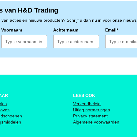
s van H&D Trading
n van acties en nieuwe producten? Schrijf u dan nu in voor onze nieuwsb
Voornaam
Achternaam
Email*
AAR
LEES OOK
bles
Verzendbeleid
loves
Uitleg normeringen
ndschoenen
Privacy statement
ngsmiddelen
Algemene voorwaarden