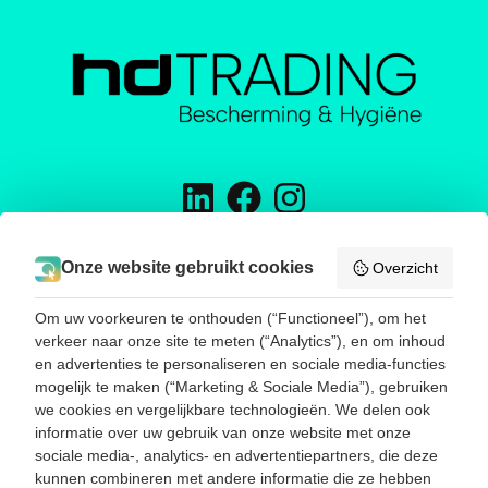
H&D TRADING
Onze website gebruikt cookies
Overzicht
Energieweg 16
5145 NW Waalwijk
Om uw voorkeuren te onthouden (“Functioneel”), om het
Telefoon:
0031416785188
verkeer naar onze site te meten (“Analytics”), en om inhoud
E-mail:
info@hend-trading.com
en advertenties te personaliseren en sociale media-functies
KVK: 60393173
mogelijk te maken (“Marketing & Sociale Media”), gebruiken
BTW: NL001786385B67
we cookies en vergelijkbare technologieën. We delen ook
informatie over uw gebruik van onze website met onze
sociale media-, analytics- en advertentiepartners, die deze
SNEL NAAR
kunnen combineren met andere informatie die ze hebben