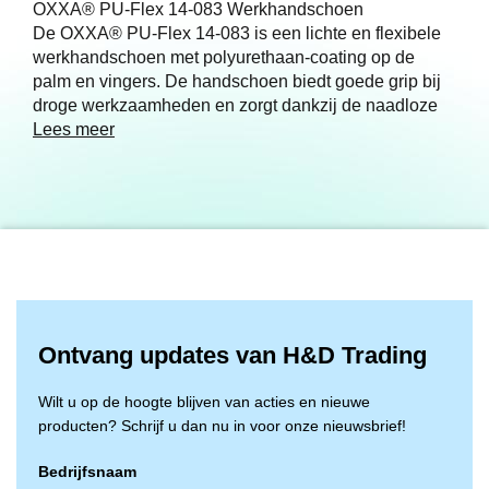
OXXA® PU-Flex 14-083 Werkhandschoen
De OXXA® PU-Flex 14-083 is een lichte en flexibele
werkhandschoen met polyurethaan-coating op de
palm en vingers. De handschoen biedt goede grip bij
droge werkzaamheden en zorgt dankzij de naadloze
nylon drager voor veel draagcomfort en
Lees meer
vingergevoeligheid.
Door de ademende rugzijde en het elastische
polsmanchet blijft de handschoen prettig zitten, ook bij
langdurig gebruik. De witte kleur maakt vuil snel
zichtbaar, waardoor deze handschoen ideaal is voor
nauwkeurig werk in schone omgevingen.
?? Goede grip bij droge werkzaamheden
?? Hoge vingergevoeligheid en flexibiliteit
?? Ademend en comfortabel
Ontvang updates van H&D Trading
?? Ideaal voor montage, logistiek en lichte
werkzaamheden
Wilt u op de hoogte blijven van acties en nieuwe
producten? Schrijf u dan nu in voor onze nieuwsbrief!
Bedrijfsnaam