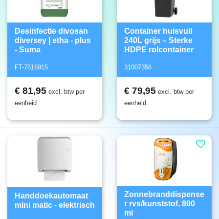
Desinfectie divosan
Container huisvuil
diversey | etha - plus
240L grijs – Sterke
- Suma
HDPE rolcontainer
FT-7516915
31007356
€ 81,95
€ 79,95
excl. btw per
excl. btw per
eenheid
eenheid
Zonnebranddispense
Handdoekautomaat
r rvs/kunststof, 800
mini matic - elektrisch
ml