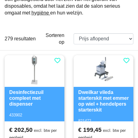
disposables, omdat het laat zien dat de salon serieus
omgaat met
hygiëne
en hun welzijn.
Sorteren
279
resultaten
op
Desinfectiezuil
Dweilkar vileda
compleet met
starterskit met emmer
dispenser
op wiel + hendelpers
starterskit
433902
821472
€ 202,50
€ 199,45
excl. btw per
excl. btw per
eenheid
eenheid