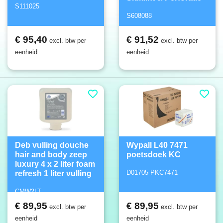
S111025
S608088
€ 95,40
€ 91,52
excl. btw per
excl. btw per
eenheid
eenheid
Deb vulling douche
Wypall L40 7471
hair and body zeep
poetsdoek KC
luxury 4 x 2 liter foam
D01705-PKC7471
refresh 1 liter vulling
CMW2LT
€ 89,95
€ 89,95
excl. btw per
excl. btw per
eenheid
eenheid