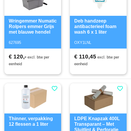
Wringemmer Numatic
Deb handzeep
Rolpers emmer Grijs
antibacterieel foam
met blauwe hendel
wash 6 x 1 liter
627695
OXY1LNL
€ 120,-
€ 110,45
excl. btw per
excl. btw per
eenheid
eenheid
Thinner, verpakking
LDPE Knapzak 400L
12 flessen a 1 liter
Transparant – Met
Sluitlint & Perforatie