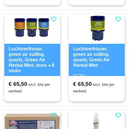
Luchtverfrisser,
Luchtverfrisser,
green air vulling,
green air vulling,
quartz, Green Air
quartz, Green Air
Herbal Mint, doos = 6
Herbal Mint
stuks
417361
417363
€ 65,50
€ 65,50
excl. btw per
excl. btw per
eenheid
eenheid