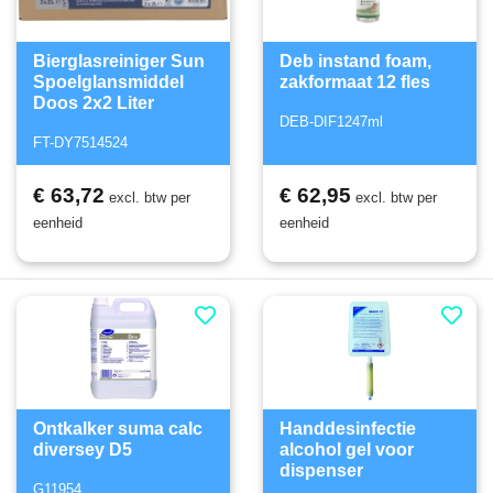
Bierglasreiniger Sun
Deb instand foam,
Spoelglansmiddel
zakformaat 12 fles
Doos 2x2 Liter
DEB-DIF1247ml
FT-DY7514524
€ 63,72
€ 62,95
excl. btw per
excl. btw per
eenheid
eenheid
Ontkalker suma calc
Handdesinfectie
diversey D5
alcohol gel voor
dispenser
G11954