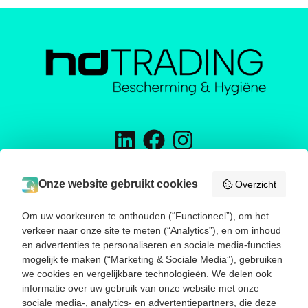
H&D TRADING
Onze website gebruikt cookies
Overzicht
Energieweg 16
5145 NW Waalwijk
Om uw voorkeuren te onthouden (“Functioneel”), om het
Telefoon:
0031416785188
verkeer naar onze site te meten (“Analytics”), en om inhoud
E-mail:
info@hend-trading.com
en advertenties te personaliseren en sociale media-functies
KVK: 60393173
mogelijk te maken (“Marketing & Sociale Media”), gebruiken
BTW: NL001786385B67
we cookies en vergelijkbare technologieën. We delen ook
informatie over uw gebruik van onze website met onze
sociale media-, analytics- en advertentiepartners, die deze
SNEL NAAR