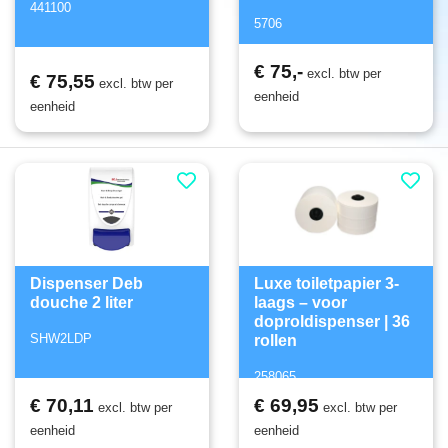
441100
5706
€ 75,-
excl. btw per
€ 75,55
excl. btw per
eenheid
eenheid
Dispenser Deb
Luxe toiletpapier 3-
douche 2 liter
laags – voor
doproldispenser | 36
SHW2LDP
rollen
258065
€ 70,11
€ 69,95
excl. btw per
excl. btw per
eenheid
eenheid