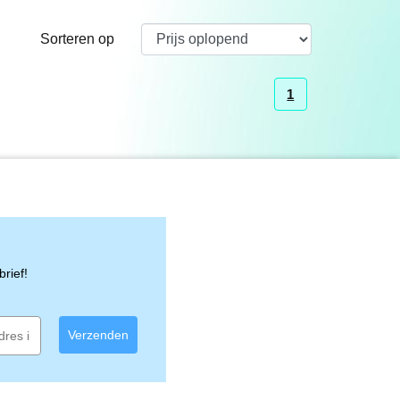
Sorteren op
1
rief!
Verzenden